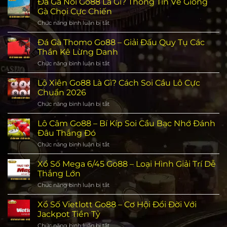
Đá Gà Nòi Go88 Là Gì? Thông Tin Về Giống
Trò
Lý
Gà Chọi Cực Chiến
Chơi
Do
Cá
Nên
Chức năng bình luận bị tắt
ở
Cược
Xem
Đá
Máu
Đá
Gà
Lửa
Đá Gà Thomo Go88 – Giải Đấu Quy Tụ Các
Gà
Nòi
Hấp
Cựa
Thần Kê Lừng Danh
Go88
Dẫn
Dao
Là
Chức năng bình luận bị tắt
ở
Go88
Gì?
Đá
Thông
Gà
Lô Xiên Go88 Là Gì? Cách Soi Cầu Lô Cực
Tin
Thomo
Chuẩn 2026
Về
Go88
Giống
–
Chức năng bình luận bị tắt
ở
Gà
Giải
Lô
Chọi
Đấu
Xiên
Cực
Lô Câm Go88 – Bí Kíp Soi Cầu Bạc Nhớ Đánh
Quy
Go88
Chiến
Đâu Thắng Đó
Tụ
Là
Các
Gì?
Chức năng bình luận bị tắt
ở
Thần
Cách
Lô
Kê
Soi
Câm
Lừng
Xổ Số Mega 6/45 Go88 – Loại Hình Giải Trí Dễ
Cầu
Go88
Danh
Thắng Lớn
Lô
–
Cực
Bí
Chức năng bình luận bị tắt
ở
Chuẩn
Kíp
Xổ
2026
Soi
Số
Xổ Số Vietlott Go88 – Cơ Hội Đổi Đời Với
Cầu
Mega
Jackpot Tiền Tỷ
Bạc
6/45
Nhớ
Go88
Chức năng bình luận bị tắt
ở