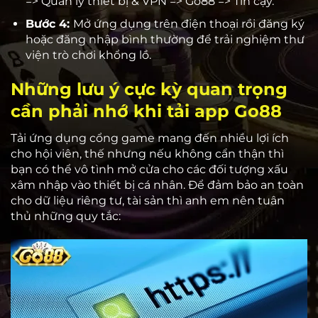
=> Quản lý thiết bị & VPN => Go88 => Tin cậy.
Bước 4:
Mở ứng dụng trên điện thoại rồi đăng ký
hoặc đăng nhập bình thường để trải nghiệm thư
viện trò chơi khổng lồ.
Những lưu ý cực kỳ quan trọng
cần phải nhớ khi tải app Go88
Tải ứng dụng cổng game mang đến nhiều lợi ích
cho hội viên, thế nhưng nếu không cẩn thận thì
bạn có thể vô tình mở cửa cho các đối tượng xấu
xâm nhập vào thiết bị cá nhân. Để đảm bảo an toàn
cho dữ liệu riêng tư, tài sản thì anh em nên tuân
thủ những quy tắc: