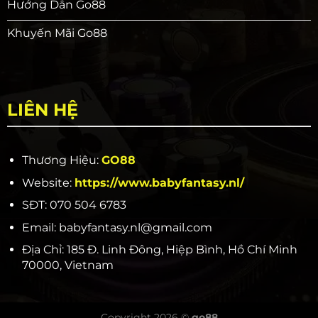
Hướng Dẫn Go88
Khuyến Mãi Go88
LIÊN HỆ
Thương Hiệu:
GO88
Website:
https://www.babyfantasy.nl/
SĐT:
070 504 6783
Email:
babyfantasy.nl@gmail.com
Địa Chỉ:
185 Đ. Linh Đông, Hiệp Bình, Hồ Chí Minh
70000, Vietnam
Copyright 2026 ©
go88