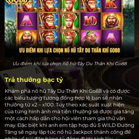
Ưu điểm khi lựa chọn nổ hũ Tây Du Thần Khí Go88
Trả thưởng bạc tỷ
Khám phá nổ hũ Tây Du Thần Khí Go88 và có được
các biểu tượng tương đồng hợp lệ bạn sẽ nhận
thưởng từ x2 – x100. Tùy theo xác suất xuất hiện
của từng hình ảnh mà tiền thưởng sẽ được gia tăng
một cách hấp dẫn cho hội viên tham gia thử vận
may. Đặc biệt khi anh em tập hợp đủ 5 WILD Đường
Tăng sẽ ngay lập tức nổ hũ Jackpot thành công để
nhận về túi đến hàng tỷ đồng được tích lũy.