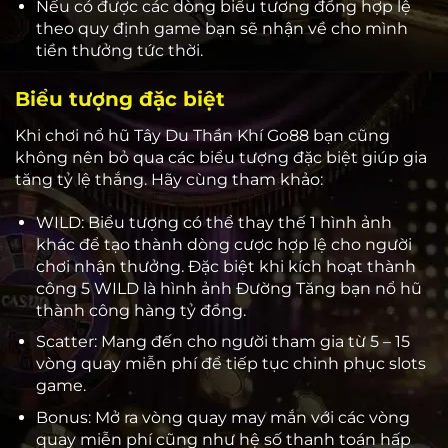
Nếu có được các dòng biểu tương đồng hợp lệ
theo quy định game bạn sẽ nhận về cho mình
tiền thưởng tức thời.
Biểu tượng đặc biệt
Khi chơi nổ hũ Tây Du Thần Khí Go88 bạn cũng
không nên bỏ qua các biểu tượng đặc biệt giúp gia
tăng tỷ lệ thắng. Hãy cùng tham khảo:
WILD: Biểu tượng có thể thay thế 1 hình ảnh
khác để tạo thành dòng cược hợp lệ cho người
chơi nhận thưởng. Đặc biệt khi kích hoạt thành
công 5 WILD là hình ảnh Đường Tăng bạn nổ hũ
thành công hàng tỷ đồng.
Scatter: Mang đến cho người tham gia từ 5 – 15
vòng quay miễn phí để tiếp tục chinh phục slots
game.
Bonus: Mở ra vòng quay may mắn với các vòng
quay miễn phí cũng như hệ số thanh toán hấp