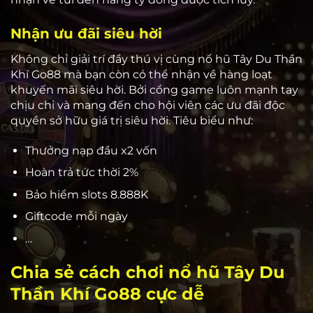
Nhận ưu đãi siêu hời
Không chỉ giải trí đầy thú vị cùng nổ hũ Tây Du Thần
Khí Go88 mà bạn còn có thể nhận về hàng loạt
khuyến mãi siêu hời. Bởi cổng game luôn mạnh tay
chịu chi và mang đến cho hội viên các ưu đãi độc
quyền sở hữu giá trị siêu hời. Tiêu biểu như:
Thưởng nạp đầu x2 vốn
Hoàn trả tức thời 2%
Bảo hiểm slots 8.888K
Giftcode mỗi ngày
…
Chia sẻ cách chơi nổ hũ Tây Du
Thần Khí Go88 cực dễ