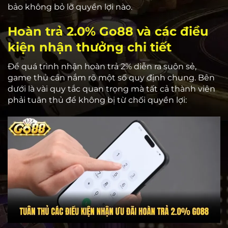
bảo không bỏ lỡ quyền lợi nào.
Hoàn trả 2.0% Go88 và các điều
kiện nhận thưởng chi tiết
Để quá trình nhận hoàn trả 2% diễn ra suôn sẻ,
game thủ cần nắm rõ một số quy định chung. Bên
dưới là vài quy tắc quan trọng mà tất cả thành viên
phải tuân thủ để không bị từ chối quyền lợi: