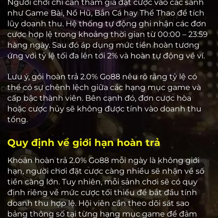
Người chơi chỉ cần tham gia đặt cược vào các sảnh
như Game Bài, Nổ Hũ, Bắn Cá hay Thể Thao để tích
lũy doanh thu. Hệ thống tự động ghi nhận các đơn
cược hợp lệ trong khoảng thời gian từ 00:00 – 23:59
hàng ngày. Sau đó áp dụng mức tiền hoàn tương
ứng với tỷ lệ tối đa lên tới 2% và hoàn tự động về ví.
Lưu ý, gói hoàn trả 2.0% Go88 nêu rõ rằng tỷ lệ có
thể có sự chênh lệch giữa các hạng mục game và
cấp bậc thành viên. Bên cạnh đó, đơn cược hòa
hoặc cược hủy sẽ không được tính vào doanh thu
tổng.
Quy định về giới hạn hoàn trả
Khoản hoàn trả 2.0% Go88 mỗi ngày là không giới
hạn, người chơi đặt cược càng nhiều sẽ nhận về số
tiền càng lớn. Tuy nhiên, mỗi sảnh chơi sẽ có quy
định riêng về mức cược tối thiểu để bắt đầu tính
doanh thu hợp lệ. Hội viên cần theo dõi sát sao
bảng thông số tại từng hạng mục game để đảm