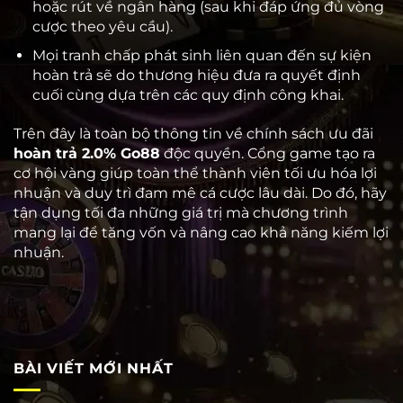
hoặc rút về ngân hàng (sau khi đáp ứng đủ vòng
cược theo yêu cầu).
Mọi tranh chấp phát sinh liên quan đến sự kiện
hoàn trả sẽ do thương hiệu đưa ra quyết định
cuối cùng dựa trên các quy định công khai.
Trên đây là toàn bộ thông tin về chính sách ưu đãi
hoàn trả 2.0% Go88
độc quyền. Cổng game tạo ra
cơ hội vàng giúp toàn thể thành viên tối ưu hóa lợi
nhuận và duy trì đam mê cá cược lâu dài. Do đó, hãy
tận dụng tối đa những giá trị mà chương trình
mang lại để tăng vốn và nâng cao khả năng kiếm lợi
nhuận.
BÀI VIẾT MỚI NHẤT