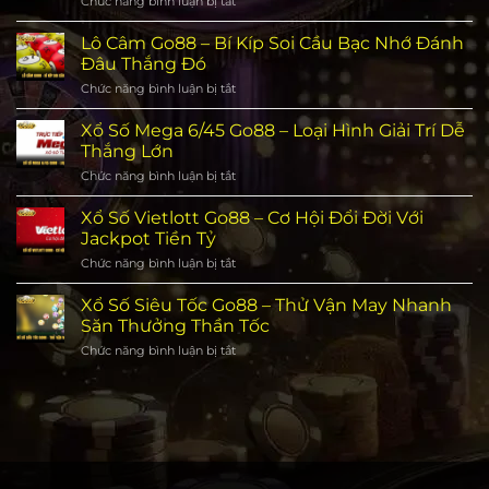
Chức năng bình luận bị tắt
ở
Gà
Giải
Lô
Chọi
Đấu
Xiên
Cực
Lô Câm Go88 – Bí Kíp Soi Cầu Bạc Nhớ Đánh
Quy
Go88
Chiến
Đâu Thắng Đó
Tụ
Là
Các
Gì?
Chức năng bình luận bị tắt
ở
Thần
Cách
Lô
Kê
Soi
Câm
Lừng
Xổ Số Mega 6/45 Go88 – Loại Hình Giải Trí Dễ
Cầu
Go88
Danh
Thắng Lớn
Lô
–
Cực
Bí
Chức năng bình luận bị tắt
ở
Chuẩn
Kíp
Xổ
2026
Soi
Số
Xổ Số Vietlott Go88 – Cơ Hội Đổi Đời Với
Cầu
Mega
Jackpot Tiền Tỷ
Bạc
6/45
Nhớ
Go88
Chức năng bình luận bị tắt
ở
Đánh
–
Xổ
Đâu
Loại
Số
Thắng
Xổ Số Siêu Tốc Go88 – Thử Vận May Nhanh
Hình
Vietlott
Đó
Săn Thưởng Thần Tốc
Giải
Go88
Trí
–
Chức năng bình luận bị tắt
ở
Dễ
Cơ
Xổ
Thắng
Hội
Số
Lớn
Đổi
Siêu
Đời
Tốc
Với
Go88
Jackpot
–
Tiền
Thử
Tỷ
Vận