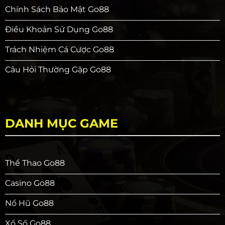
Chính Sách Bảo Mật Go88
Điều Khoản Sử Dụng Go88
Trách Nhiệm Cá Cược Go88
Câu Hỏi Thường Gặp Go88
DANH MỤC GAME
Thể Thao Go88
Casino Go88
Nổ Hũ Go88
Xổ Số Go88